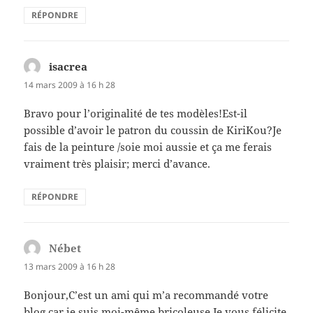
RÉPONDRE
isacrea
dit :
14 mars 2009 à 16 h 28
Bravo pour l’originalité de tes modèles!Est-il
possible d’avoir le patron du coussin de KiriKou?Je
fais de la peinture /soie moi aussie et ça me ferais
vraiment très plaisir; merci d’avance.
RÉPONDRE
Nébet
dit :
13 mars 2009 à 16 h 28
Bonjour,C’est un ami qui m’a recommandé votre
blog car je suis moi-même bricoleuse.Je vous félicite