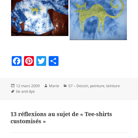
F
Pi
T
P
a
nt
w
a
c
er
itt
rt
Publié
Auteur
Catégories
12 mars 2009
Marie
07 – Dessin, peinture, teinture
e
es
er
a
le
Mots-
tie and dye
b
t
g
clés
o
er
13 réflexions au sujet de « Tee-shirts
o
customisés »
k