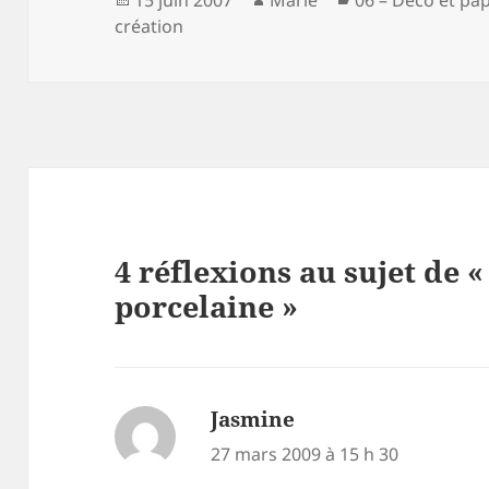
o
er
le
création
o
k
4 réflexions au sujet de «
porcelaine »
Jasmine
dit :
27 mars 2009 à 15 h 30