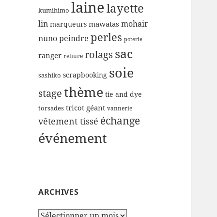
laine
layette
kumihimo
lin
mohair
mawatas
marqueurs
perles
nuno
peindre
poterie
sac
rolags
ranger
reliure
soie
scrapbooking
sashiko
thème
stage
tie and dye
tricot géant
torsades
vannerie
échange
vêtement tissé
événement
ARCHIVES
Archives