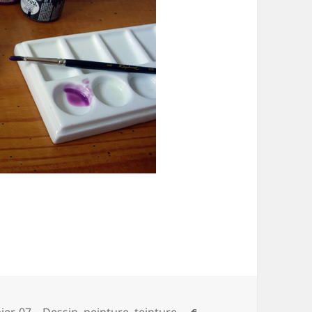
Mots-
ier
,
07 – Dessin, peinture, teinture