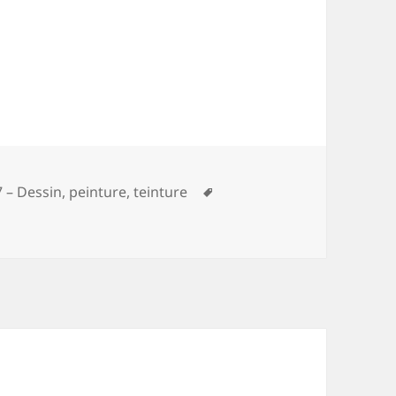
Mots-
7 – Dessin, peinture, teinture
clés