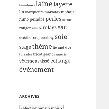
laine
layette
kumihimo
lin
mohair
mawatas
marqueurs
perles
nuno
peindre
poterie
sac
rolags
ranger
reliure
soie
scrapbooking
sashiko
thème
stage
tie and dye
tricot géant
torsades
vannerie
échange
vêtement tissé
événement
ARCHIVES
Archives