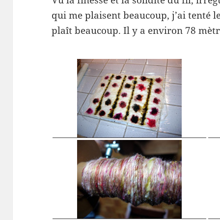
Vu la finesse et la solidité du fil, irr
qui me plaisent beaucoup, j’ai tenté l
plaît beaucoup. Il y a environ 78 mè