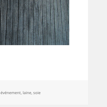
Mots-
événement
,
laine
,
soie
clés