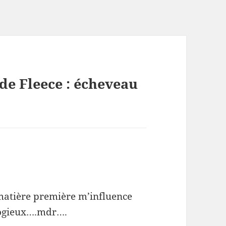
de Fleece : écheveau
a matière première m’influence
logieux….mdr….