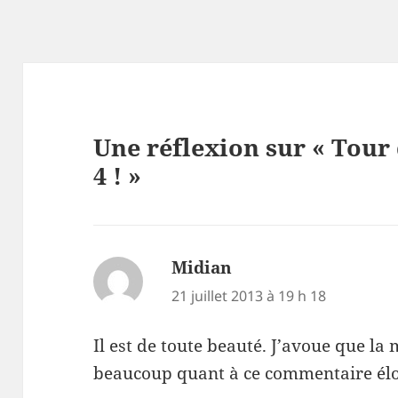
k
Une réflexion sur « Tour 
4 ! »
Midian
dit :
21 juillet 2013 à 19 h 18
Il est de toute beauté. J’avoue que l
beaucoup quant à ce commentaire é