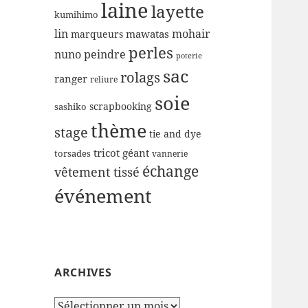
laine
layette
kumihimo
lin
mohair
mawatas
marqueurs
perles
nuno
peindre
poterie
sac
rolags
ranger
reliure
soie
scrapbooking
sashiko
thème
stage
tie and dye
tricot géant
torsades
vannerie
échange
vêtement tissé
événement
ARCHIVES
Archives