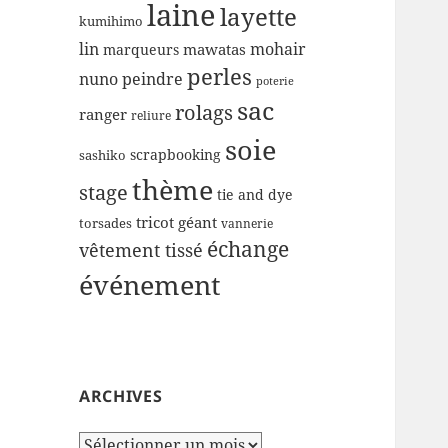
laine
layette
kumihimo
lin
mohair
mawatas
marqueurs
perles
nuno
peindre
poterie
sac
rolags
ranger
reliure
soie
scrapbooking
sashiko
thème
stage
tie and dye
tricot géant
torsades
vannerie
échange
vêtement tissé
événement
ARCHIVES
Archives