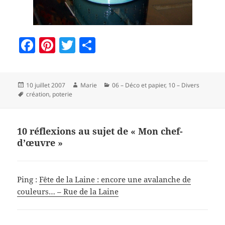
F
Pi
T
P
a
nt
w
a
c
er
itt
rt
Publié
Auteur
Catégories
10 juillet 2007
Marie
06 – Déco et papier
,
10 – Divers
e
es
er
a
le
Mots-
création
,
poterie
b
t
g
clés
o
er
10 réflexions au sujet de « Mon chef-
o
d’œuvre »
k
Ping :
Fête de la Laine : encore une avalanche de
couleurs… – Rue de la Laine