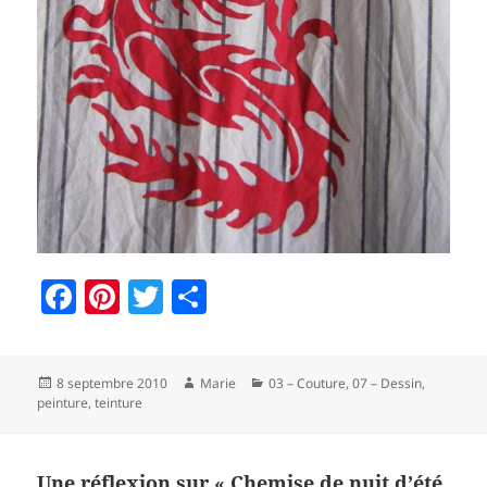
F
Pi
T
P
a
nt
w
a
c
er
itt
rt
Publié
Auteur
Catégories
8 septembre 2010
Marie
03 – Couture
,
07 – Dessin,
e
es
er
a
le
peinture, teinture
b
t
g
o
er
Une réflexion sur « Chemise de nuit d’été