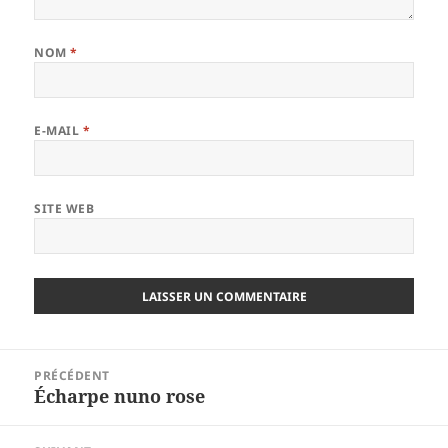
NOM
*
E-MAIL
*
SITE WEB
Navigation
PRÉCÉDENT
de
Écharpe nuno rose
Article
l’article
précédent :