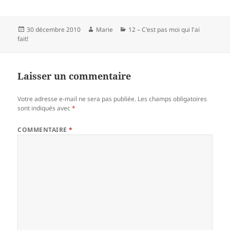
a
nt
w
a
c
er
itt
rt
Publié
Auteur
Catégories
30 décembre 2010
Marie
12 – C'est pas moi qui l'ai
e
es
er
a
le
fait!
b
t
g
o
er
Laisser un commentaire
o
k
Votre adresse e-mail ne sera pas publiée.
Les champs obligatoires
sont indiqués avec
*
COMMENTAIRE
*