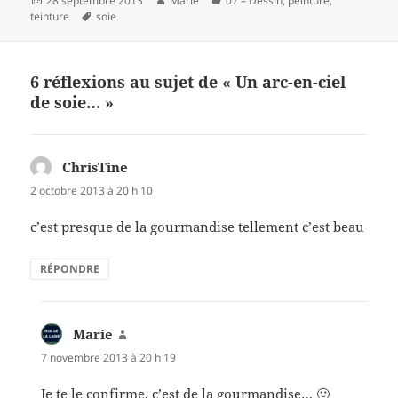
28 septembre 2013
Marie
07 – Dessin, peinture,
e
es
er
a
le
Mots-
teinture
soie
b
t
g
clés
o
er
6 réflexions au sujet de « Un arc-en-ciel
o
de soie… »
k
ChrisTine
dit :
2 octobre 2013 à 20 h 10
c’est presque de la gourmandise tellement c’est beau
RÉPONDRE
Marie
dit :
7 novembre 2013 à 20 h 19
Je te le confirme, c’est de la gourmandise… 🙂