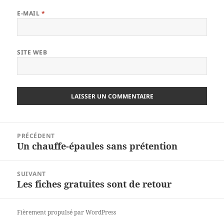
E-MAIL
*
SITE WEB
Navigation
PRÉCÉDENT
de
Un chauffe-épaules sans prétention
Article
l’article
précédent :
SUIVANT
Les fiches gratuites sont de retour
Article
suivant :
Fièrement propulsé par WordPress