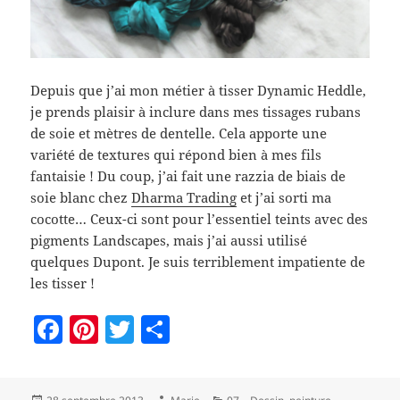
Depuis que j’ai mon métier à tisser Dynamic Heddle,
je prends plaisir à inclure dans mes tissages rubans
de soie et mètres de dentelle. Cela apporte une
variété de textures qui répond bien à mes fils
fantaisie ! Du coup, j’ai fait une razzia de biais de
soie blanc chez
Dharma Trading
et j’ai sorti ma
cocotte… Ceux-ci sont pour l’essentiel teints avec des
pigments Landscapes, mais j’ai aussi utilisé
quelques Dupont. Je suis terriblement impatiente de
les tisser !
F
Pi
T
P
a
nt
w
a
c
er
itt
rt
Publié
Auteur
Catégories