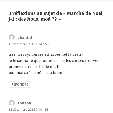
b
t
g
o
er
3 réflexions au sujet de « Marché de Noël,
o
J-1 : des boas, moâ ?? »
k
chantal
dit :
13 décembre 2013 à 14 h 58
très, très sympa ces écharpes…et la veste!
je te souhaite que toutes ces belles choses trouvent
preneur au marché de nöel!!
bon marché de nöel et à bientôt
RÉPONDRE
zouzou
dit :
12 décembre 2013 à 14 h 58