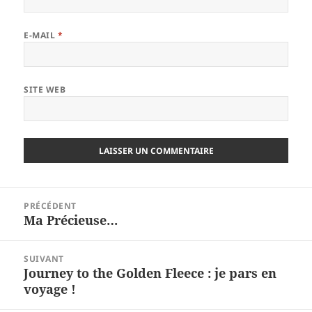
E-MAIL
*
SITE WEB
Navigation
PRÉCÉDENT
de
Ma Précieuse…
Article
l’article
précédent :
SUIVANT
Journey to the Golden Fleece : je pars en
Article
voyage !
suivant :