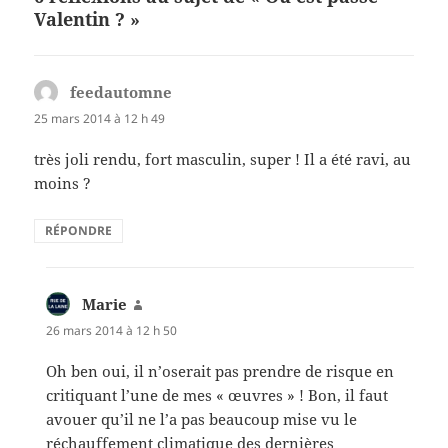
o
er
Valentin ? »
o
k
feedautomne
dit :
25 mars 2014 à 12 h 49
très joli rendu, fort masculin, super ! Il a été ravi, au
moins ?
RÉPONDRE
Marie
dit :
26 mars 2014 à 12 h 50
Oh ben oui, il n’oserait pas prendre de risque en
critiquant l’une de mes « œuvres » ! Bon, il faut
avouer qu’il ne l’a pas beaucoup mise vu le
réchauffement climatique des dernières