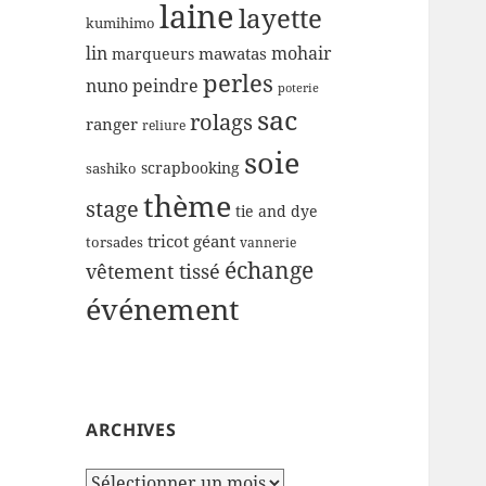
laine
layette
kumihimo
lin
mohair
mawatas
marqueurs
perles
nuno
peindre
poterie
sac
rolags
ranger
reliure
soie
scrapbooking
sashiko
thème
stage
tie and dye
tricot géant
torsades
vannerie
échange
vêtement tissé
événement
ARCHIVES
Archives