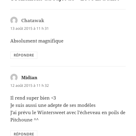
o
k
Chatawak
dit :
13 août 2015 à 11 h 31
Absolument magnifique
RÉPONDRE
Midian
dit :
12 août 2015 à 11 h 32
Il rend super bien <3
Je suis aussi une adepte de ses modèles
J'ai prévu le Wintersweet avec l'écheveau en poils de
Pitchoune ^^
RÉPONDRE