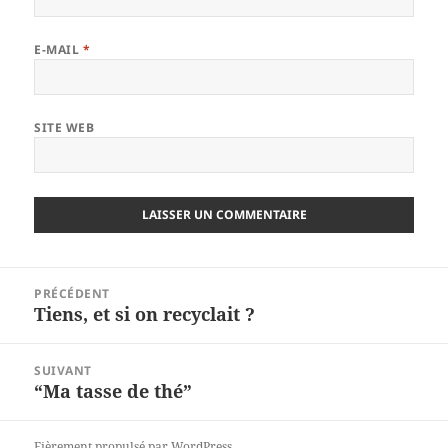
E-MAIL
*
SITE WEB
Navigation
PRÉCÉDENT
de
Tiens, et si on recyclait ?
Article
l’article
précédent :
SUIVANT
“Ma tasse de thé”
Article
suivant :
Fièrement propulsé par WordPress