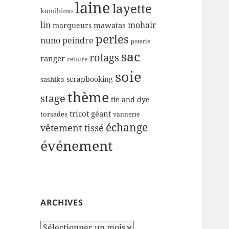
laine
layette
kumihimo
lin
mohair
mawatas
marqueurs
perles
nuno
peindre
poterie
sac
rolags
ranger
reliure
soie
scrapbooking
sashiko
thème
stage
tie and dye
tricot géant
torsades
vannerie
échange
vêtement tissé
événement
ARCHIVES
Archives