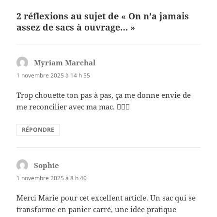
b
t
g
o
er
2 réflexions au sujet de « On n’a jamais
assez de sacs à ouvrage… »
o
k
Myriam Marchal
dit :
1 novembre 2025 à 14 h 55
Trop chouette ton pas à pas, ça me donne envie de
me reconcilier avec ma mac. 👌🏻😘
RÉPONDRE
Sophie
dit :
1 novembre 2025 à 8 h 40
Merci Marie pour cet excellent article. Un sac qui se
transforme en panier carré, une idée pratique