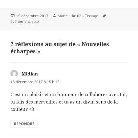
a
nt
w
a
c
er
itt
rt
Publié
Auteur
Catégories
Mots-
15 décembre 2017
Marie
02 – Tissage
e
es
er
a
le
clés
événement
,
soie
b
t
g
o
er
2 réflexions au sujet de « Nouvelles
o
écharpes »
k
Midian
dit :
16 décembre 2017 à 15 h 15
C’est un plaisir et un honneur de collaborer avec toi,
tu fais des merveilles et tu as un divin sens de la
couleur <3
RÉPONDRE