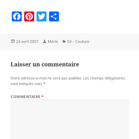
F
Pi
T
P
a
nt
w
a
c
er
itt
rt
Publié
Auteur
Catégories
24 avril 2007
Marie
03 – Couture
e
es
er
a
le
b
t
g
o
er
Laisser un commentaire
o
Votre adresse e-mail ne sera pas publiée.
Les champs obligatoires
k
sont indiqués avec
*
COMMENTAIRE
*