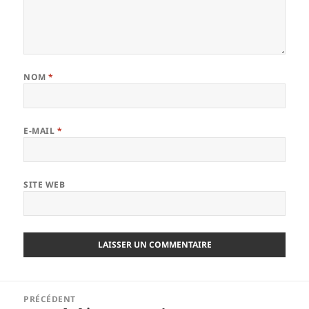
NOM
*
E-MAIL
*
SITE WEB
Navigation
PRÉCÉDENT
de