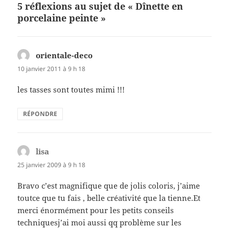
o
er
5 réflexions au sujet de « Dînette en
o
porcelaine peinte »
k
orientale-deco
dit :
10 janvier 2011 à 9 h 18
les tasses sont toutes mimi !!!
RÉPONDRE
lisa
dit :
25 janvier 2009 à 9 h 18
Bravo c’est magnifique que de jolis coloris, j’aime
toutce que tu fais , belle créativité que la tienne.Et
merci énormément pour les petits conseils
techniquesj’ai moi aussi qq problème sur les