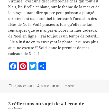
Virginie : c’est une décoratrice-née chez qui tout est
bleu, lin ficelle et blanc, sur le thème de la mer et de
la plage, autant dire que ce petit poisson a plongé
directement dans son bel intérieur à l’occasion des
fêtes de Noël. Voilà plusieurs fois qu’elle me fait
remarquer que je n’ai pas encore mis mes cadeaux
de Noël en ligne… J’ai toujours un temps de retard…
Elle a insisté en m’envoyant la photo : “Tu n’as plus
aucune excuse !” Voici donc le premier de mes
cadeaux de Noël !
F
Pi
T
P
a
nt
w
a
c
er
itt
rt
Publié
Auteur
Catégories
22 janvier 2009
Marie
08 – Broderie
e
es
er
a
le
b
t
g
o
er
3 réflexions au sujet de « Leçon de