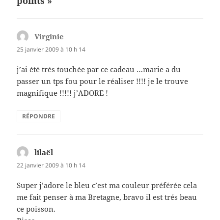
points »
o
k
Virginie
dit :
25 janvier 2009 à 10 h 14
j’ai été trés touchée par ce cadeau …marie a du
passer un tps fou pour le réaliser !!!! je le trouve
magnifique !!!!! j’ADORE !
RÉPONDRE
lilaël
dit :
22 janvier 2009 à 10 h 14
Super j’adore le bleu c’est ma couleur préférée cela
me fait penser à ma Bretagne, bravo il est trés beau
ce poisson.