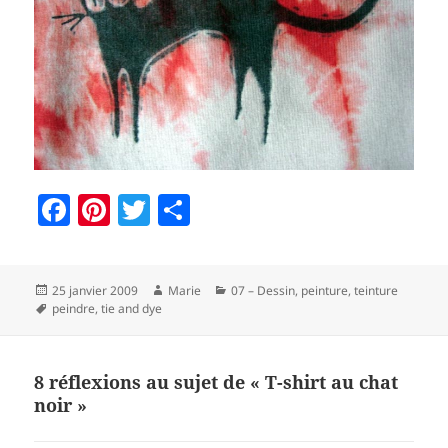
F
Pi
T
P
a
nt
w
a
c
er
itt
rt
Publié
Auteur
Catégories
25 janvier 2009
Marie
07 – Dessin, peinture, teinture
e
es
er
a
le
Mots-
peindre
,
tie and dye
b
t
g
clés
o
er
8 réflexions au sujet de « T-shirt au chat
o
noir »
k