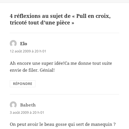
b
t
g
o
er
4 réflexions au sujet de « Pull en croix,
o
tricoté tout d’une pièce »
k
Elo
dit :
12 août 2009 à 20 h 01
Ah encore une super idée!Ca me donne tout suite
envie de filer. Génial!
RÉPONDRE
Babeth
dit :
3 août 2009 à 20 h 01
On peut avoir le beau gosse qui sert de manequin ?