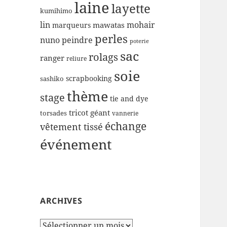
laine
layette
kumihimo
lin
mohair
mawatas
marqueurs
perles
nuno
peindre
poterie
sac
rolags
ranger
reliure
soie
scrapbooking
sashiko
thème
stage
tie and dye
tricot géant
torsades
vannerie
échange
vêtement tissé
événement
ARCHIVES
Archives