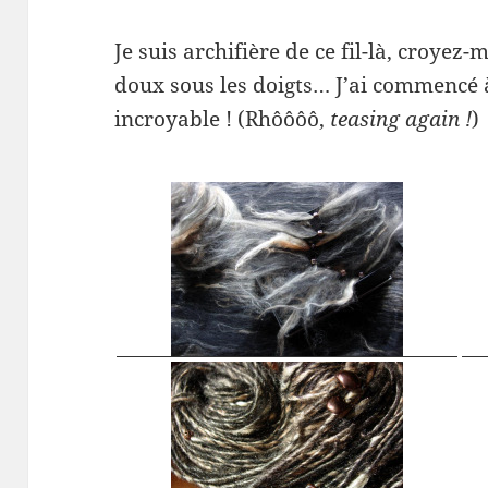
Je suis archifière de ce fil-là, croyez-m
doux sous les doigts… J’ai commencé à l
incroyable ! (Rhôôôô,
teasing again !
)