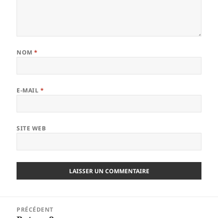
NOM
*
E-MAIL
*
SITE WEB
Navigation
PRÉCÉDENT
de