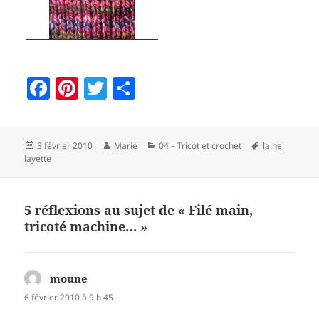
F
Pi
T
P
a
nt
w
a
c
er
itt
rt
Publié
Auteur
Catégories
Mots-
3 février 2010
Marie
04 – Tricot et crochet
laine
,
e
es
er
a
le
clés
layette
b
t
g
o
er
5 réflexions au sujet de « Filé main,
o
tricoté machine… »
k
moune
dit :
6 février 2010 à 9 h 45