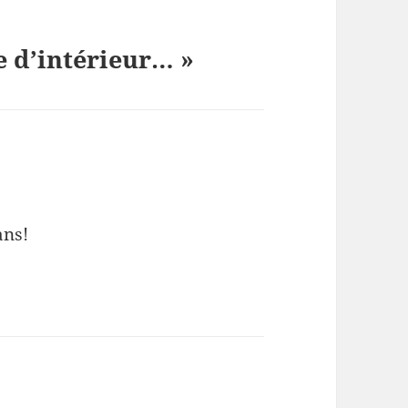
e d’intérieur… »
ans!