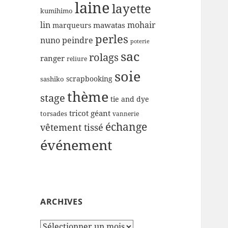
laine
layette
kumihimo
lin
mohair
mawatas
marqueurs
perles
nuno
peindre
poterie
sac
rolags
ranger
reliure
soie
scrapbooking
sashiko
thème
stage
tie and dye
tricot géant
torsades
vannerie
échange
vêtement tissé
événement
ARCHIVES
Archives