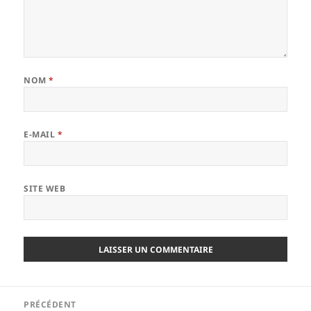
NOM
*
E-MAIL
*
SITE WEB
Navigation
PRÉCÉDENT
de