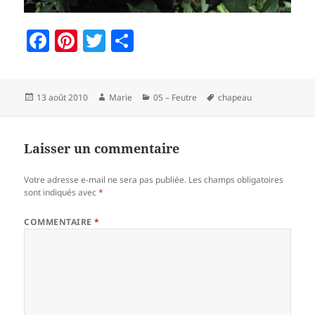
F
Pi
T
P
a
nt
w
a
c
er
itt
rt
Publié
Auteur
Catégories
Mots-
13 août 2010
Marie
05 – Feutre
chapeau
e
es
er
a
le
clés
b
t
g
o
er
Laisser un commentaire
o
Votre adresse e-mail ne sera pas publiée.
Les champs obligatoires
k
sont indiqués avec
*
COMMENTAIRE
*