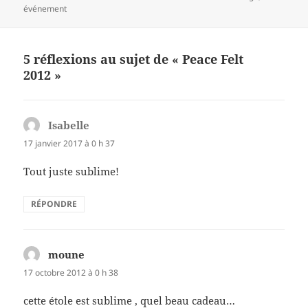
e
es
er
a
le
clés
événement
b
t
g
o
er
5 réflexions au sujet de « Peace Felt
o
2012 »
k
Isabelle
dit :
17 janvier 2017 à 0 h 37
Tout juste sublime!
RÉPONDRE
moune
dit :
17 octobre 2012 à 0 h 38
cette étole est sublime , quel beau cadeau…