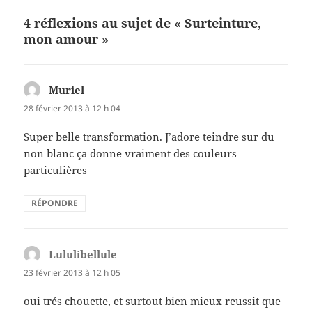
o
er
4 réflexions au sujet de « Surteinture,
o
mon amour »
k
Muriel
dit :
28 février 2013 à 12 h 04
Super belle transformation. J’adore teindre sur du
non blanc ça donne vraiment des couleurs
particulières
RÉPONDRE
Lululibellule
dit :
23 février 2013 à 12 h 05
oui trés chouette, et surtout bien mieux reussit que