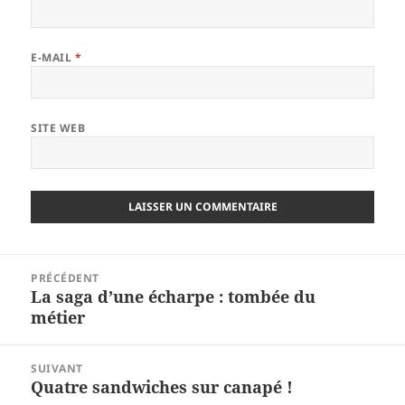
E-MAIL
*
SITE WEB
Navigation
PRÉCÉDENT
de
La saga d’une écharpe : tombée du
Article
l’article
métier
précédent :
SUIVANT
Quatre sandwiches sur canapé !
Article