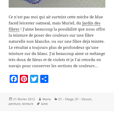
Ce n’est pas moi qui ait surteint cette mèche de blue
faced leicester oatmeal, mais Muriel, du
Jardin des
fibres
! J’aime beaucoup la possibilité que nous offre
la teinture de poser des couleurs sur une fibre
naturelle non blanche, ou sur une fibre déjà teintée.
Le résultat a toujours plus de profondeur qu’une
teinture sur du blanc. J’ai beaucoup aimé ce mélange
très doux de bleus et de violets et je l’ai retordu en
navajo pour conserver les sections de couleurs…
F
Pi
T
P
a
nt
w
a
c
er
itt
rt
Publié
Auteur
Catégories
21 février 2013
Marie
01 – Filage
,
07 – Dessin,
e
es
er
a
le
Mots-
peinture, teinture
laine
b
t
g
clés