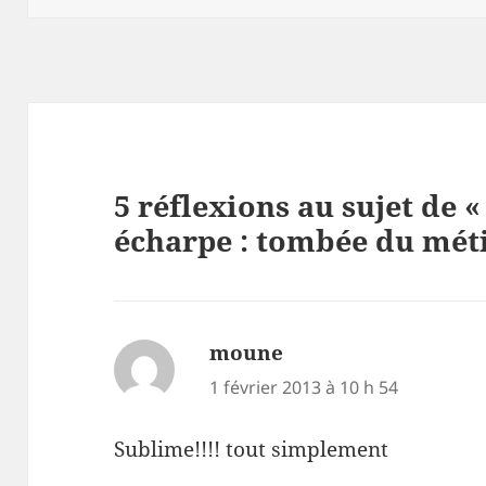
o
k
5 réflexions au sujet de 
écharpe : tombée du méti
moune
dit :
1 février 2013 à 10 h 54
Sublime!!!! tout simplement