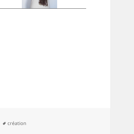
Mots-
création
clés