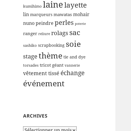
laine
layette
kumihimo
lin
mohair
mawatas
marqueurs
perles
nuno
peindre
poterie
sac
rolags
ranger
reliure
soie
scrapbooking
sashiko
thème
stage
tie and dye
tricot géant
torsades
vannerie
échange
vêtement tissé
événement
ARCHIVES
Archives