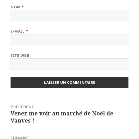
NOM
*
E-MAIL
*
SITE WEB
Navigation
PRÉCÉDENT
de
Venez me voir au marché de Noël de
Article
l’article
Vanves !
précédent :
SUIVANT