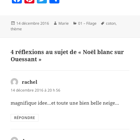
a
nt
w
a
c
er
itt
rt
Publié
Auteur
Catégories
Mots-
14 décembre 2016
Marie
01 – Filage
coton
,
e
es
er
a
le
clés
thème
b
t
g
o
er
4 réflexions au sujet de « Noël blanc sur
o
Ouessant »
k
rachel
dit :
14 décembre 2016 à 20 h 56
magnifique idee…et toute une bien belle neige…
RÉPONDRE