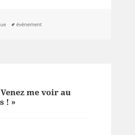
Mots-
que
événement
clés
« Venez me voir au
 ! »