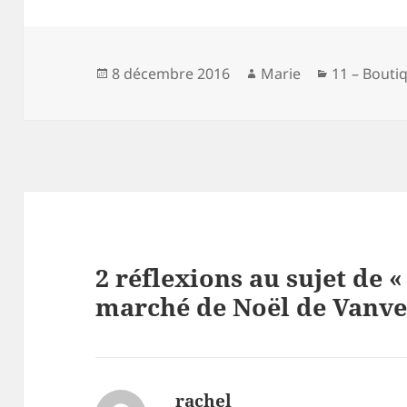
e
es
er
a
b
t
g
o
er
Publié
Auteur
Catégories
8 décembre 2016
Marie
11 – Bouti
le
o
k
2 réflexions au sujet de 
marché de Noël de Vanves
rachel
dit :