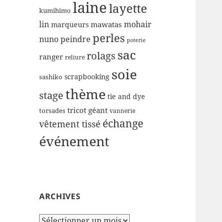
laine
layette
kumihimo
lin
mohair
mawatas
marqueurs
perles
nuno
peindre
poterie
sac
rolags
ranger
reliure
soie
scrapbooking
sashiko
thème
stage
tie and dye
tricot géant
torsades
vannerie
échange
vêtement tissé
événement
ARCHIVES
Archives