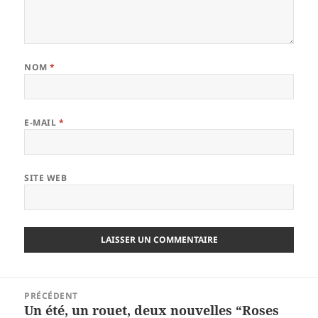
NOM
*
E-MAIL
*
SITE WEB
Navigation
PRÉCÉDENT
de
Un été, un rouet, deux nouvelles “Roses
Article