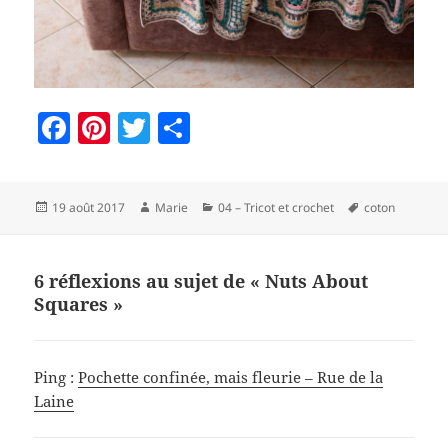
F
Pi
T
P
a
nt
w
a
c
er
itt
rt
Publié
Auteur
Catégories
Mots-
19 août 2017
Marie
04 – Tricot et crochet
coton
e
es
er
a
le
clés
b
t
g
o
er
6 réflexions au sujet de « Nuts About
Squares »
o
k
Ping :
Pochette confinée, mais fleurie – Rue de la
Laine