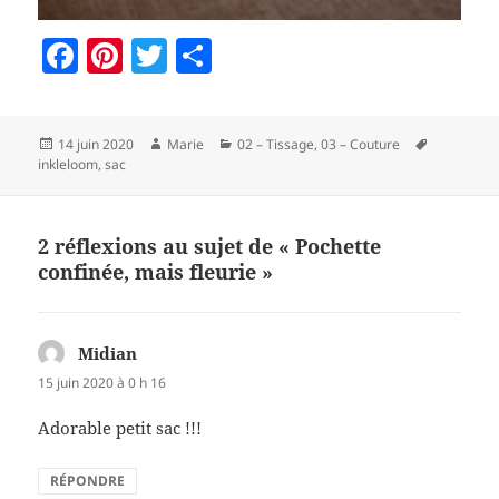
F
Pi
T
P
a
nt
w
a
c
er
itt
rt
Publié
Auteur
Catégories
Mots-
14 juin 2020
Marie
02 – Tissage
,
03 – Couture
e
es
er
a
le
clés
inkleloom
,
sac
b
t
g
o
er
2 réflexions au sujet de « Pochette
o
confinée, mais fleurie »
k
Midian
dit :
15 juin 2020 à 0 h 16
Adorable petit sac !!!
RÉPONDRE