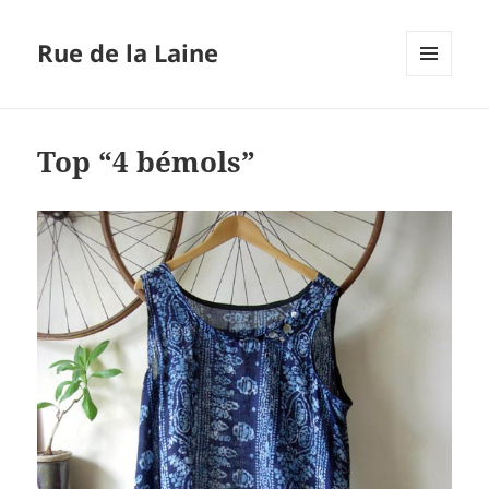
Rue de la Laine
MENU
ET
WIDGETS
Top “4 bémols”