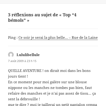
e
es
er
a
le
b
t
g
o
er
3 réflexions au sujet de « Top “4
bémols” »
o
k
Ping :
Ce soir je serai la plus belle… – Rue de la Laine
Lululibellule
dit :
7 août 2009 à 23 h 15
QUELLE AVENTURE ! on dirait moi dans les bons
jours tient !
En ce moment pour moi galère sur une blouse
nippone ou les manches ne tombes pas bien, faut
refaire des manches et je n’ai pas assez de tissu… ça
sent la débrouille !
que te dire ? moi je taillerai un petit pantalon sympa