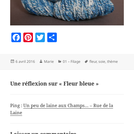
F
Pi
T
P
a
nt
w
a
c
er
itt
rt
Publié
Auteur
Catégories
Mots-
6 avril 2016
Marie
01 – Filage
fleur
,
soie
,
thème
e
es
er
a
le
clés
b
t
g
o
er
Une réflexion sur « Fleur bleue »
o
k
Ping :
Un peu de laine aux Champs… – Rue de la
Laine
Laisser un commentaire