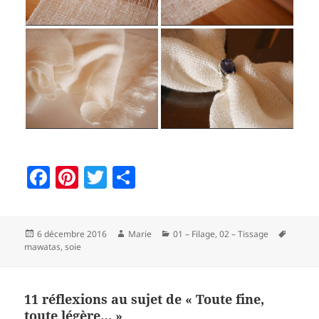
F
Pi
T
P
a
nt
w
a
c
er
itt
rt
Publié
Auteur
Catégories
Mots-
6 décembre 2016
Marie
01 – Filage
,
02 – Tissage
e
es
er
a
le
clés
mawatas
,
soie
b
t
g
o
er
11 réflexions au sujet de « Toute fine,
o
toute légère… »