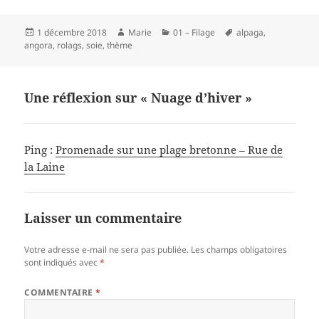
c
er
itt
rt
Publié
Auteur
Catégories
Mots-
1 décembre 2018
Marie
01 – Filage
alpaga
,
e
es
er
a
le
clés
angora
,
rolags
,
soie
,
thème
b
t
g
o
er
Une réflexion sur « Nuage d’hiver »
o
k
Ping :
Promenade sur une plage bretonne – Rue de
la Laine
Laisser un commentaire
Votre adresse e-mail ne sera pas publiée.
Les champs obligatoires
sont indiqués avec
*
COMMENTAIRE
*