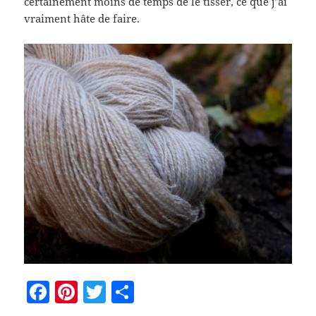
certainement moins de temps de le tisser, ce que j’ai
vraiment hâte de faire.
F
Pi
T
P
a
nt
w
a