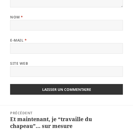
NOM
*
E-MAIL
*
SITE WEB
Navigation
PRÉCÉDENT
de
Et maintenant, je “travaille du
Article
l’article
chapeau”… sur mesure
précédent :