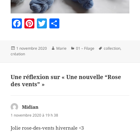
F
Pi
T
P
a
nt
w
a
c
er
itt
rt
Publié
Auteur
Catégories
Mots-
1 novembre 2020
Marie
01 – Filage
collection
,
e
es
er
a
le
clés
création
b
t
g
o
er
Une réflexion sur « Une nouvelle “Rose
o
des vents” »
k
Midian
dit :
1 novembre 2020 à 19 h 38
Jolie rose-des-vents hivernale <3