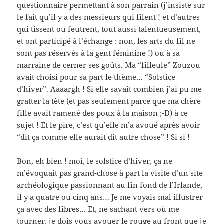
questionnaire permettant à son parrain (j’insiste sur
le fait qu’il y a des messieurs qui filent ! et d’autres
qui tissent ou feutrent, tout aussi talentueusement,
et ont participé à l’échange : non, les arts du fil ne
sont pas réservés à la gent féminine !) ou à sa
marraine de cerner ses goûts. Ma “filleule” Zouzou
avait choisi pour sa part le thème… “Solstice
d’hiver”. Aaaargh ! Si elle savait combien j’ai pu me
gratter la tête (et pas seulement parce que ma chère
fille avait ramené des poux à la maison ;-D) à ce
sujet ! Et le pire, c’est qu’elle m’a avoué après avoir
“dit ça comme elle aurait dit autre chose” ! Si si !
Bon, eh bien ! moi, le solstice d’hiver, ça ne
m’évoquait pas grand-chose à part la visite d’un site
archéologique passionnant au fin fond de l’Irlande,
il y a quatre ou cinq ans… Je me voyais mal illustrer
ça avec des fibres… Et, ne sachant vers où me
tourner, je dois vous avouer le rouge au front que je