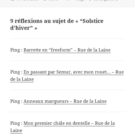
e
es
er
a
le
clés
b
t
g
o
er
9 réflexions au sujet de « “Solstice
d’hiver” »
o
k
Ping :
Barrette en “freeform” – Rue de la Laine
Ping :
En passant par Semur, avec mon rouet… – Rue
de la Laine
Ping :
Anneaux marqueurs – Rue de la Laine
Ping :
Mon premier châle en dentelle – Rue de la
Laine