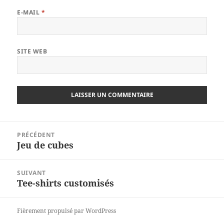
E-MAIL
*
SITE WEB
Navigation
PRÉCÉDENT
de
Jeu de cubes
Article
l’article
précédent :
SUIVANT
Tee-shirts customisés
Article
suivant :
Fièrement propulsé par WordPress