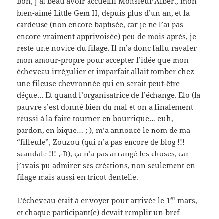
Bon, j’ai beau avoir accueilli Monsieur Albert, mon
bien-aimé Little Gem II, depuis plus d’un an, et la
cardeuse (non encore baptisée, car je ne l’ai pas
encore vraiment apprivoisée) peu de mois après, je
reste une novice du filage. Il m’a donc fallu ravaler
mon amour-propre pour accepter l’idée que mon
écheveau irrégulier et imparfait allait tomber chez
une fileuse chevronnée qui en serait peut-être
déçue… Et quand l’organisatrice de l’échange,
Elo
(la
pauvre s’est donné bien du mal et on a finalement
réussi à la faire tourner en bourrique… euh,
pardon, en bique… ;-), m’a annoncé le nom de ma
“filleule”, Zouzou (qui n’a pas encore de blog !!!
scandale !!! ;-D), ça n’a pas arrangé les choses, car
j’avais pu admirer ses créations, non seulement en
filage mais aussi en tricot dentelle.
er
L’écheveau était à envoyer pour arrivée le 1
mars,
et chaque participant(e) devait remplir un bref